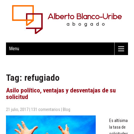
Menu
Tag: refugiado
Asilo político, ventajas y desventajas de su
solicitud
21 julio, 2017
|
131 comentarios
|
Blog
Es altísima
la tasa de
solicitudes